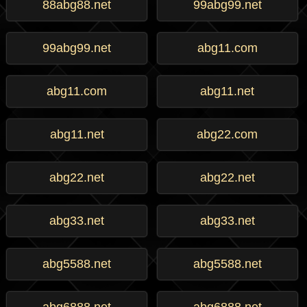
88abg88.net
99abg99.net
99abg99.net
abg11.com
abg11.com
abg11.net
abg11.net
abg22.com
abg22.net
abg22.net
abg33.net
abg33.net
abg5588.net
abg5588.net