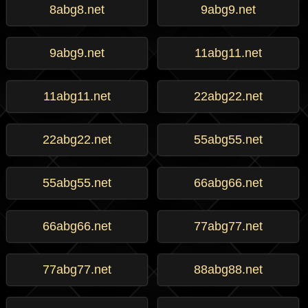
8abg8.net
9abg9.net
9abg9.net
11abg11.net
11abg11.net
22abg22.net
22abg22.net
55abg55.net
55abg55.net
66abg66.net
66abg66.net
77abg77.net
77abg77.net
88abg88.net