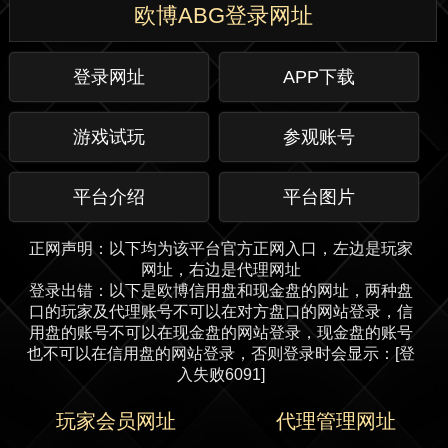
欧博ABG登录网址
登录网址
APP下载
游戏试玩
参观账号
平台介绍
平台图片
正网声明：以下均为该平台官方正网入口，左边是玩家
网址，右边是代理网址
登录出错：以下是欧博信用盘和现金盘的网址，两种盘
口的玩家及代理账号不可以在对方盘口的网站登录，信
用盘的账号不可以在现金盘的网站登录，现金盘的账号
也不可以在信用盘的网站登录，否则登录时会显示：[登
入失败6091]
玩家会员网址
代理管理网址