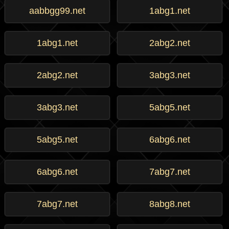
aabbgg99.net
1abg1.net
1abg1.net
2abg2.net
2abg2.net
3abg3.net
3abg3.net
5abg5.net
5abg5.net
6abg6.net
6abg6.net
7abg7.net
7abg7.net
8abg8.net