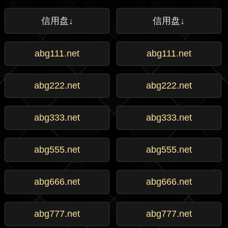
信用盘↓
信用盘↓
abg111.net
abg111.net
abg222.net
abg222.net
abg333.net
abg333.net
abg555.net
abg555.net
abg666.net
abg666.net
abg777.net
abg777.net