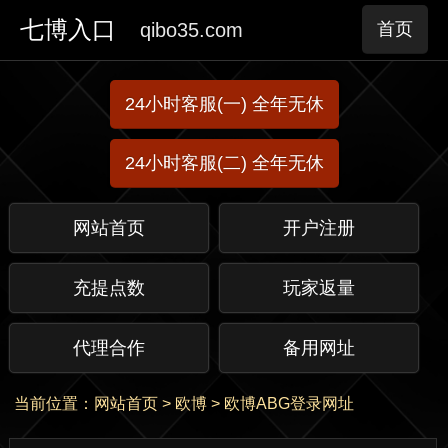
七博入口
qibo35.com
首页
24小时客服(一) 全年无休
24小时客服(二) 全年无休
网站首页
开户注册
充提点数
玩家返量
代理合作
备用网址
当前位置：
网站首页
>
欧博
>
欧博ABG登录网址